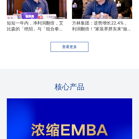
短短一年内，净利润翻倍，艾
方林集团：逆势增长22.4%，
比森的「绝招」与「组合拳」
利润翻倍！“家装界胖东来”做对
｜行动校友
了什么？
查看更多
核心产品